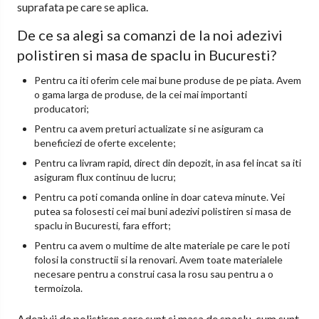
suprafata pe care se aplica.
De ce sa alegi sa comanzi de la noi adezivi
polistiren si masa de spaclu in Bucuresti?
Pentru ca iti oferim cele mai bune produse de pe piata. Avem
o gama larga de produse, de la cei mai importanti
producatori;
Pentru ca avem preturi actualizate si ne asiguram ca
beneficiezi de oferte excelente;
Pentru ca livram rapid, direct din depozit, in asa fel incat sa iti
asiguram flux continuu de lucru;
Pentru ca poti comanda online in doar cateva minute. Vei
putea sa folosesti cei mai buni adezivi polistiren si masa de
spaclu in Bucuresti, fara effort;
Pentru ca avem o multime de alte materiale pe care le poti
folosi la constructii si la renovari. Avem toate materialele
necesare pentru a construi casa la rosu sau pentru a o
termoizola.
Adezivii de polistiren care sunt si masa de spaclu, cum sunt