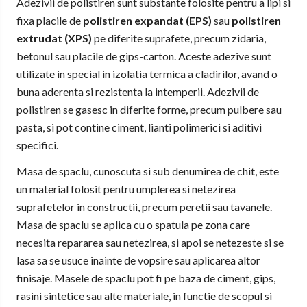
Adezivii de polistiren sunt substante folosite pentru a lipi si
fixa placile de
polistiren expandat (EPS)
sau
polistiren
extrudat (XPS)
pe diferite suprafete, precum zidaria,
betonul sau placile de gips-carton. Aceste adezive sunt
utilizate in special in izolatia termica a cladirilor, avand o
buna aderenta si rezistenta la intemperii. Adezivii de
polistiren se gasesc in diferite forme, precum pulbere sau
pasta, si pot contine ciment, lianti polimerici si aditivi
specifici.
Masa de spaclu, cunoscuta si sub denumirea de chit, este
un material folosit pentru umplerea si netezirea
suprafetelor in constructii, precum peretii sau tavanele.
Masa de spaclu se aplica cu o spatula pe zona care
necesita repararea sau netezirea, si apoi se netezeste si se
lasa sa se usuce inainte de vopsire sau aplicarea altor
finisaje. Masele de spaclu pot fi pe baza de ciment, gips,
rasini sintetice sau alte materiale, in functie de scopul si