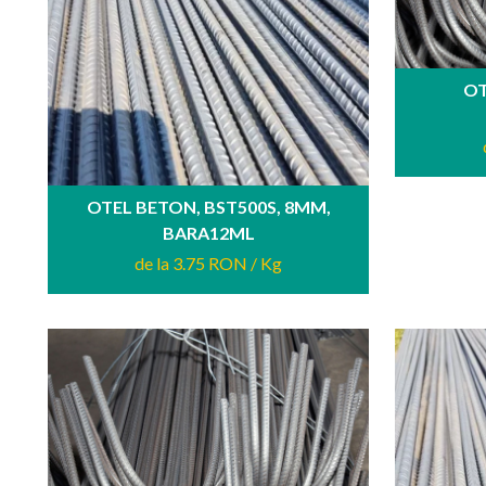
OT
OTEL BETON, BST500S, 8MM,
BARA12ML
de la 3.75 RON
/ Kg