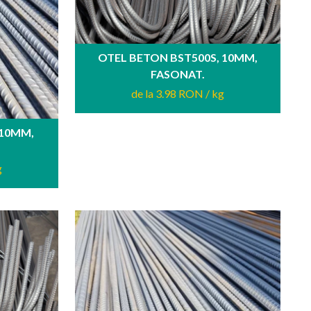
OTEL BETON BST500S, 10MM,
FASONAT.
de la 3.98 RON
/ kg
 10MM,
g