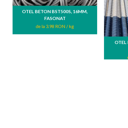
OTEL BETON BST500S, 16MM,
FASONAT
de la 3.98 RON
/ kg
OTEL
Sc. Heracles Imob Srl, este o companie dedicata