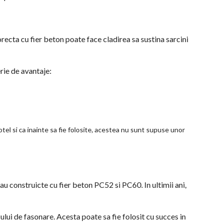
corecta cu fier beton poate face cladirea sa sustina sarcini
erie de avantaje:
el si ca inainte sa fie folosite, acestea nu sunt supuse unor
rau construicte cu fier beton PC52 si PC60. In ultimii ani,
ui de fasonare. Acesta poate sa fie folosit cu succes in