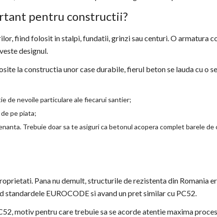
ortant pentru constructii?
or, fiind folosit in stalpi, fundatii, grinzi sau centuri. O armatura 
iveste designul.
losite la constructia unor case durabile, fierul beton se lauda cu o s
e de nevoile particulare ale fiecarui santier;
 de pe piata;
nanta. Trebuie doar sa te asiguri ca betonul acopera complet barele de ot
 proprietati. Pana nu demult, structurile de rezistenta din Romania e
and standardele EUROCODE si avand un pret similar cu PC52.
52, motiv pentru care trebuie sa se acorde atentie maxima procesul