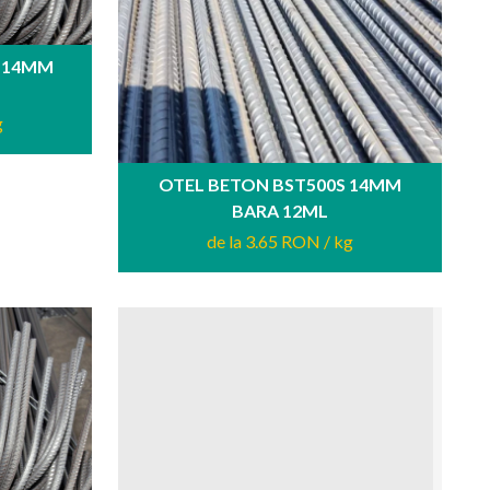
S 14MM
g
OTEL BETON BST500S 14MM
BARA 12ML
de la 3.65 RON
/ kg