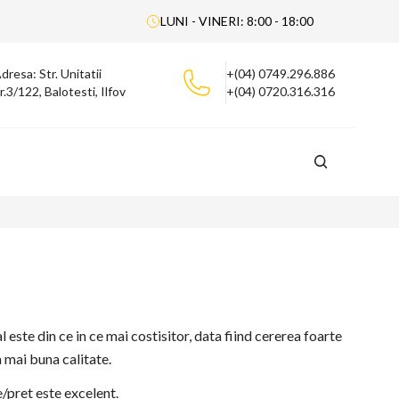
LUNI - VINERI: 8:00 - 18:00
dresa: Str. Unitatii
+(04) 0749.296.886
r.3/122, Balotesti, Ilfov
+(04) 0720.316.316
 este din ce in ce mai costisitor, data fiind cererea foarte
a mai buna calitate.
e/pret este excelent.