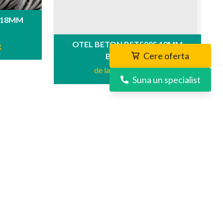
 18MM
OTEL BETON BST500S 18MM
g
Cere oferta
BARA 12ML
de la 3.65 RON
/ kg
Suna un specialist
INFORMATII
Despre Noi