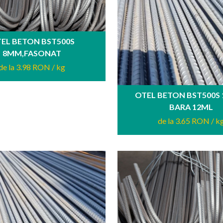
EL BETON BST500S
8MM,FASONAT
de la 3.98 RON
/ kg
OTEL BETON BST500S
BARA 12ML
de la 3.65 RON
/ k