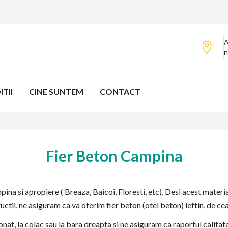
A
n
TII
CINE SUNTEM
CONTACT
Fier Beton Campina
na si apropiere ( Breaza, Baicoi, Floresti, etc). Desi acest material
ctii, ne asiguram ca va oferim fier beton (otel beton) ieftin, de ce
sonat, la colac sau la bara dreapta si ne asiguram ca raportul calitat