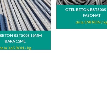
OTEL BETON BST500S
FASONAT
de la 3.98 RON
/ k
 BETON BST500S 16MM
BARA 12ML
de la 3.65 RON
/ kg
STIRI
PARTENERI
Statie de beton Otopeni
Cifa Pompa