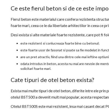
Ce este fierul beton si de ce este imp
Fierul beton este materialul care confera rezistenta structuril
foarte mari, ceea ce le da libertate arhitectilor in ceea ce pr
Desi exista si alte materiale foarte rezistente, care pot fi fo
este rezistent si conlucreaza foarte bine cu betonul;
este foarte usor de fasonat si poate sa fie modelat in functi
are un pret atractiv, fiind una dintre cele mai ieftine optiuni
odata introdus in beton, acesta nu mai are nevoie de mente
solicitari foarte mari.
Cate tipuri de otel beton exista?
Exista mai multe tipuri de otel beton, diferite intre ele prin
otelul BST500 a devenit mult mai popular, acesta respect
Otelul BST500S este mai rezistent, insa mai casant decat PC