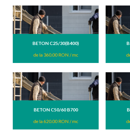
BETON C25/30(B400)
B
de la 360.00 RON
/ mc
d
BETON C50/60 B700
B
de la 620.00 RON
/ mc
d