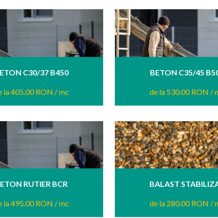
ETON C30/37 B450
BETON C35/45 B5
e la 405.00 RON
/ mc
de la 530.00 RON
/ 
ETON RUTIER BCR
BALAST STABILIZ
e la 495.00 RON
/ mc
de la 280.00 RON
/ 