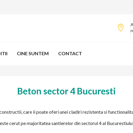
A
n
TII
CINE SUNTEM
CONTACT
Beton sector 4 Bucuresti
nstructii, care ii poate oferi unei cladiri rezistenta si functionali
i este cerut pe majoritatea santierelor din sectorul 4 al Bucurestiului