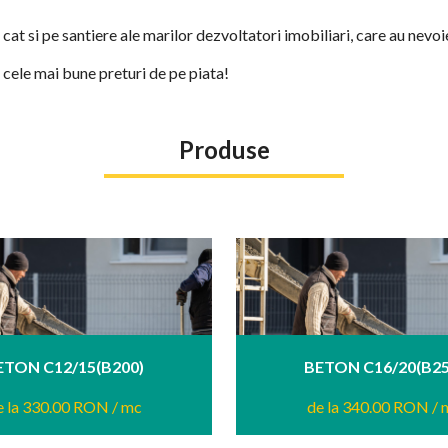
cat si pe santiere ale marilor dezvoltatori imobiliari, care au nevoi
 cele mai bune preturi de pe piata!
Produse
ETON C12/15(B200)
BETON C16/20(B25
e la 330.00 RON
/ mc
de la 340.00 RON
/ 