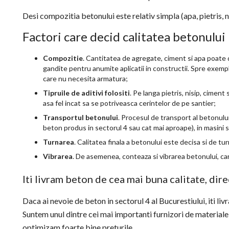
Desi compozitia betonului este relativ simpla (apa, pietris, ni
Factori care decid calitatea betonului
Compozitie
. Cantitatea de agregate, ciment si apa poate
gandite pentru anumite aplicatii in constructii. Spre exemp
care nu necesita armatura;
Tipruile de aditivi folositi
. Pe langa pietris, nisip, ciment 
asa fel incat sa se potriveasca cerintelor de pe santier;
Transportul betonului
. Procesul de transport al betonulu
beton produs in sectorul 4 sau cat mai aproape), in masini 
Turnarea
. Calitatea finala a betonului este decisa si de 
Vibrarea
. De asemenea, conteaza si vibrarea betonului, car
Iti livram beton de cea mai buna calitate, dire
Daca ai nevoie de beton in sectorul 4 al Bucurestiului, iti li
Suntem unul dintre cei mai importanti furnizori de materiale 
optimizam foarte bine preturile.