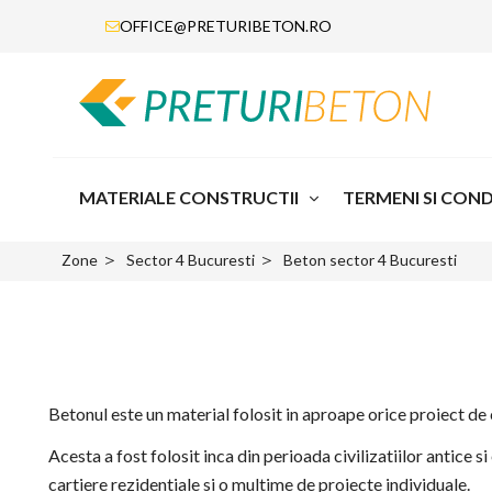
OFFICE@PRETURIBETON.RO
MATERIALE CONSTRUCTII
TERMENI SI CONDI
＞
＞
Zone
Sector 4 Bucuresti
Beton sector 4 Bucuresti
Betonul este un material folosit in aproape orice proiect de co
Acesta a fost folosit inca din perioada civilizatiilor antice s
cartiere rezidentiale si o multime de proiecte individuale.