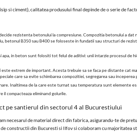
sip si ciment), calitatea produsului final depinde de o serie de facto
 decide rezistenta betonului la compresiune. Compozitia betonului a dat 
lu, betonul B350 sau B400 se foloseste in fundatii sau structuri de rezist
si apa, in beton sunt folositi tot felul de aditivi: unii intarzie procesul de hi
i este extrem de important. Acesta trebuie sa se faca pe distante cat mai
speciale care sa evite schimbarea compozitiei, segregarea sau inceperea p
turnare. Inaltimea de la care este turnat sau temperatura sunt elemente es
e il compacteaza eliminand golurile.
ct pe santierul din sectorul 4 al Bucurestiului
vram necesarul de material direct din fabrica, asigurandu-te de pretur
de constructii din Bucuresti si Ilfov si colaboram cu majoritatea s