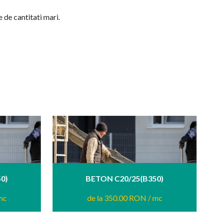
e de cantitati mari.
0)
BETON C20/25(B350)
mc
de la 350.00 RON
/ mc