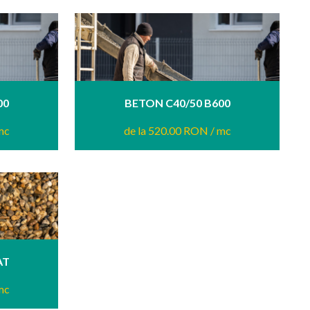
00
BETON C40/50 B600
mc
de la 520.00 RON
/ mc
AT
mc