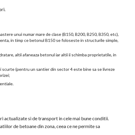
ri.
nastere unui numar mare de clase (B150, B200, B250, B350, etc),
enta, in timp ce betonul B150 se foloseste in structurile simple,
dratare, altii afaneaza betonul iar altii ii schimba proprietatile, in
 scurte (pentru un santier din sector 4 este bine sa se livreze
rizei;
entiale.
i actualizate si de transport in cele mai bune conditii.
tatiilor de betoane din zona, ceea ce ne permite sa