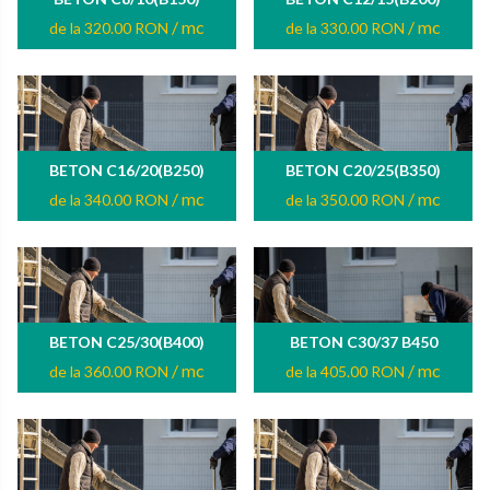
/ mc
/ mc
de la 320.00 RON
de la 330.00 RON
BETON C16/20(B250)
BETON C20/25(B350)
/ mc
/ mc
de la 340.00 RON
de la 350.00 RON
BETON C25/30(B400)
BETON C30/37 B450
/ mc
/ mc
de la 360.00 RON
de la 405.00 RON