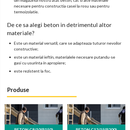
din magazinul nostru atat beton, cat si alte materiale
necesare pentru constructia casei la rosu sau pentru
termoizolatie.
De ce sa alegi beton in detrimentul altor
materiale?
Este un material versatil, care se adapteaza tuturor nevoilor
constructive;
este un material ieftin, materialele necesare putandu-se
gasi cu usurinta in apropiere;
este rezistent la foc.
Produse
BETON C8/10(B150)
BETON C12/15(B200)