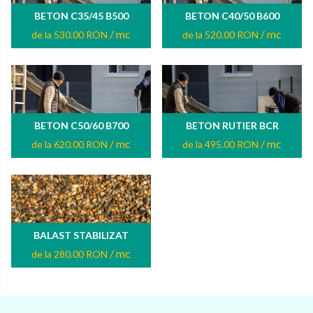
BETON C35/45 B500
BETON C40/50 B600
/ mc
/ mc
de la 530.00 RON
de la 520.00 RON
BETON C50/60 B700
BETON RUTIER BCR
/ mc
/ mc
de la 620.00 RON
de la 495.00 RON
BALAST STABILIZAT
/ mc
de la 280.00 RON