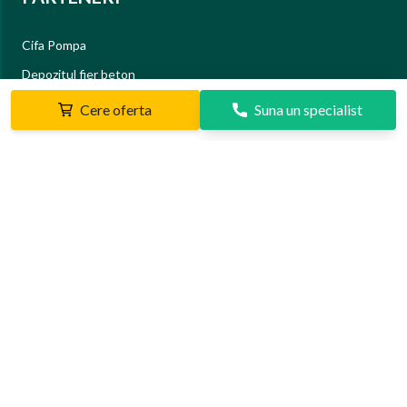
Cifa Pompa
Depozitul fier beton
Depozit beton
Cere oferta
Suna un specialist
Statii Beton
INFORMATII
Despre Noi
Portofoliu
Contact
Termeni si Conditii
© Preturi Beton 2026
AltWeb Design