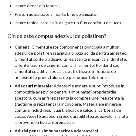
livrare direct din fabrica;
Preturi actualizate si foarte bine optimizate;
livrare rapida, care sa iti asigure un flux continuu de lucru.
Din ce este compus adezivul de polistiren?
Ciment:
Cimentul este componenta principala a multor
adezivi de polistiren si asigura o baza solida pentru amestec.
Cimentul confera adezivului rezistenta mecanica si duritate.
Diferite tipuri de ciment, cum ar fi cimentul Portland sau
cimentul cu aditivi speciali, pot fi utilizate in functie de
necesitatile proiectului si de performantele dorite.
Adaosuri minerale:
Adaosurile minerale sunt introduse in
compozitia adezivilor pentru a imbunatati proprietatile
acestora, cum ar fi rezistenta la compresiune, rezistenta la
tractiune si rezistenta la incovoiere. Materialele minerale
comune includ nisip, cuart, silicat de calciu si carbonat de
calciu. Aceste adaosuri cresc durabilitatea adezivului si ajuta
la prevenirea fisurarii premature.
Aditivi pentru imbunatatirea aderentei si