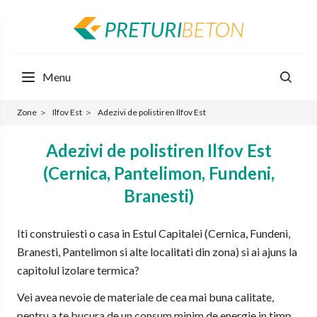
Menu
Zone
＞
Ilfov Est
＞
Adezivi de polistiren Ilfov Est
Adezivi de polistiren Ilfov Est
(Cernica, Pantelimon, Fundeni,
Branesti)
Iti construiesti o casa in Estul Capitalei (Cernica, Fundeni,
Branesti, Pantelimon si alte localitati din zona) si ai ajuns la
capitolul izolare termica?
Vei avea nevoie de materiale de cea mai buna calitate,
pentru a te bucura de un consum minim de energie in timp.