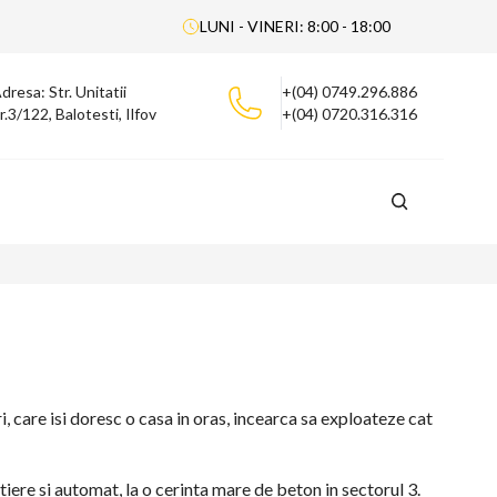
LUNI - VINERI: 8:00 - 18:00
dresa: Str. Unitatii
+(04) 0749.296.886
r.3/122, Balotesti, Ilfov
+(04) 0720.316.316
i, care isi doresc o casa in oras, incearca sa exploateze cat
iere si automat, la o cerinta mare de beton in sectorul 3.