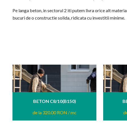
Pe langa beton, in sectorul 2 iti putem livra orice alt materi
bucuri de o constructie solida, ridicata cu investitii minime.
BETON C8/10(B150)
B
de la 320.00 RON
/ mc
d