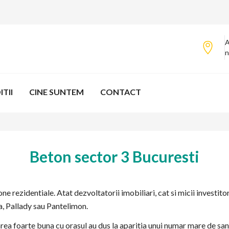
A
n
TII
CINE SUNTEM
CONTACT
Beton sector 3 Bucuresti
e rezidentiale. Atat dezvoltatorii imobiliari, cat si micii investitor
a, Pallady sau Pantelimon.
rea foarte buna cu orasul au dus la aparitia unui numar mare de sant