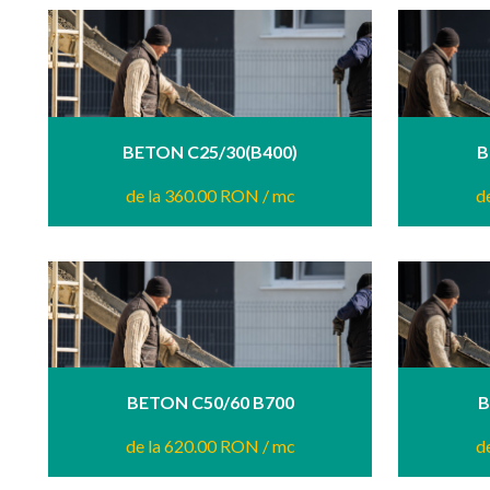
BETON C25/30(B400)
B
de la 360.00 RON
/ mc
d
BETON C50/60 B700
B
de la 620.00 RON
/ mc
d