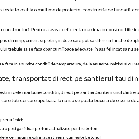
si este folosit la o multime de proiecte: constructie de fundatii, co
constructori. Pentru a avea o eficienta maxima in constructiile in ca
 din nisip, ciment si pietris, in doze care pot sa difere in functie de apl
lui trebuie sa se faca doar cu mijloace adecvate, in asa fel incat sa nu s
 se face in anumite conditii de temperatura, de la anumite inaltimi si cu r
te, transportat direct pe santierul tau din
sti in cele mai bune conditii, direct pe santier. Suntem unul dintre p
 care toti cei care apeleaza la noi sa se poata bucura de o serie de 
preturi mici;
stru poti gasi doar preturi actualizate pentru beton;
alele ce impun reguli in acest sens, cum este betonul.