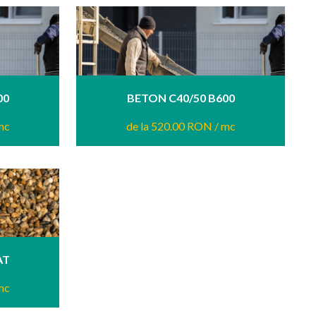
00
BETON C40/50 B600
mc
de la 520.00 RON
/ mc
AT
mc