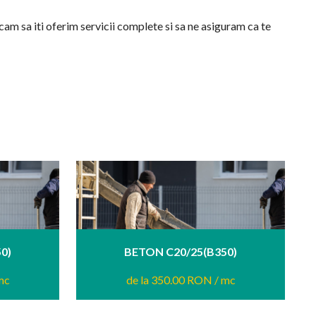
rcam sa iti oferim servicii complete si sa ne asiguram ca te
0)
BETON C20/25(B350)
mc
de la 350.00 RON
/ mc