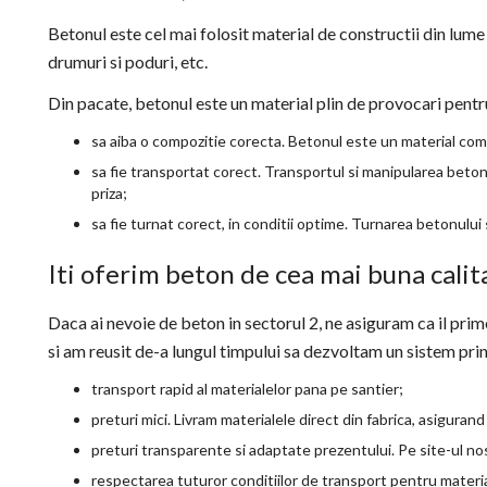
Betonul este cel mai folosit material de constructii din lume 
drumuri si poduri, etc.
Din pacate, betonul este un material plin de provocari pentru 
sa aiba o compozitie corecta. Betonul este un material compus
sa fie transportat corect. Transportul si manipularea betonu
priza;
sa fie turnat corect, in conditii optime. Turnarea betonului
Iti oferim beton de cea mai buna calita
Daca ai nevoie de beton in sectorul 2, ne asiguram ca il prime
si am reusit de-a lungul timpului sa dezvoltam un sistem prin
transport rapid al materialelor pana pe santier;
preturi mici. Livram materialele direct din fabrica, asigurand 
preturi transparente si adaptate prezentului. Pe site-ul no
respectarea tuturor conditiilor de transport pentru materi