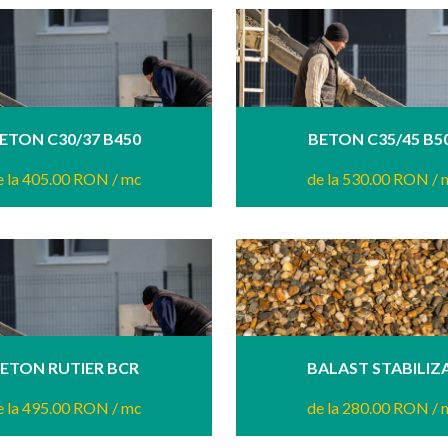
ETON C30/37 B450
BETON C35/45 B5
e la 405.00 RON
/ mc
de la 530.00 RON
/ 
ETON RUTIER BCR
BALAST STABILIZ
e la 495.00 RON
/ mc
de la 280.00 RON
/ 