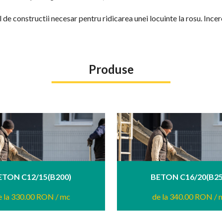
al de constructii necesar pentru ridicarea unei locuinte la rosu. Ince
Produse
ETON C12/15(B200)
BETON C16/20(B25
e la 330.00 RON
/ mc
de la 340.00 RON
/ 